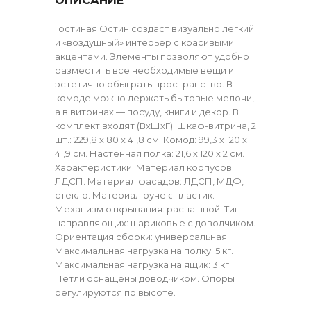
ОПИСАНИЕ
Гостиная Остин создаст визуально легкий
и «воздушный» интерьер с красивыми
акцентами. Элементы позволяют удобно
разместить все необходимые вещи и
эстетично обыграть пространство. В
комоде можно держать бытовые мелочи,
а в витринах — посуду, книги и декор. В
комплект входят (ВхШхГ): Шкаф-витрина, 2
шт.: 229,8 х 80 х 41,8 см. Комод: 99,3 х 120 х
41,9 см. Настенная полка: 21,6 х 120 х 2 см.
Характеристики: Материал корпусов:
ЛДСП. Материал фасадов: ЛДСП, МДФ,
стекло. Материал ручек: пластик.
Механизм открывания: распашной. Тип
направляющих: шариковые с доводчиком.
Ориентация сборки: универсальная.
Максимальная нагрузка на полку: 5 кг.
Максимальная нагрузка на ящик: 3 кг.
Петли оснащены доводчиком. Опоры
регулируются по высоте.