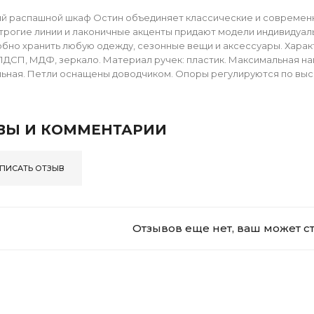
й распашной шкаф Остин объединяет классические и современ
строгие линии и лаконичные акценты придают модели индивидуа
обно хранить любую одежду, сезонные вещи и аксессуары. Хара
ЛДСП, МДФ, зеркало. Материал ручек: пластик. Максимальная нагр
ьная. Петли оснащены доводчиком. Опоры регулируются по выс
ВЫ И КОММЕНТАРИИ
ПИСАТЬ ОТЗЫВ
Отзывов еще нет, ваш может с