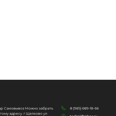
ар Самовывоз Можно забрать
8 (985) 689-18-66
этому адресу. г Щелково ул.