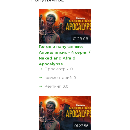
01:28:08
Голые и напуганные:
Апокалипсис - 4 серия /
Naked and Afraid:
Apocalypse
Просмотры: 0
комментарий:
0
Рейтинг:
0.0
01:27:56