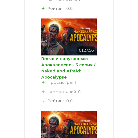
Рейтинг:
0.0
01:27:56
Голые и напуганные:
Апокалипсис - 3 серия /
Naked and Afraid:
Apocalypse
Просмотры: 1
комментарий:
0
Рейтинг:
0.0