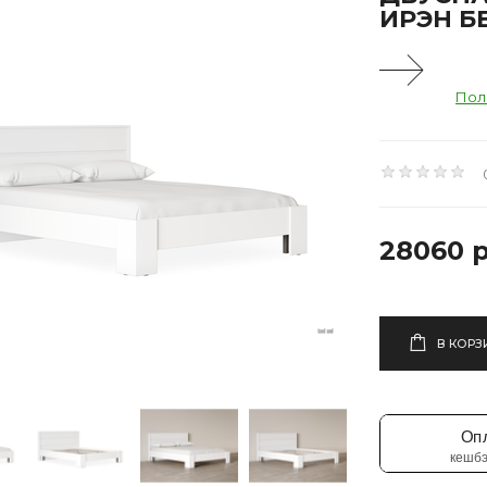
ИРЭН Б
Пол
28060 р
В КОРЗ