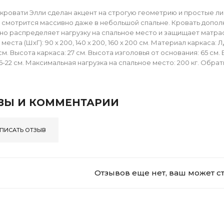
 кровати Элли сделан акцент на строгую геометрию и простые л
 смотрится массивно даже в небольшой спальне. Кровать допо
о распределяет нагрузку на спальное место и защищает матрас
места (ШхГ): 90 х 200, 140 х 200, 160 х 200 см. Материал каркас
см. Высота каркаса: 27 см. Высота изголовья от основания: 65 см
16-22 см. Максимальная нагрузка на спальное место: 200 кг. Обра
ВЫ И КОММЕНТАРИИ
ПИСАТЬ ОТЗЫВ
Отзывов еще нет, ваш может с