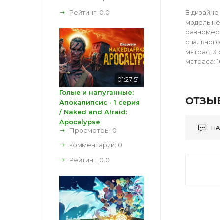
Рейтинг:
0.0
В дизайне
модель не
равномерн
спального 
матрас: 3 
матраса: 
01:27:51
Голые и напуганные:
ОТЗЫ
Апокалипсис - 1 серия
/ Naked and Afraid:
Apocalypse
НА
Просмотры: 0
комментарий:
0
Рейтинг:
0.0