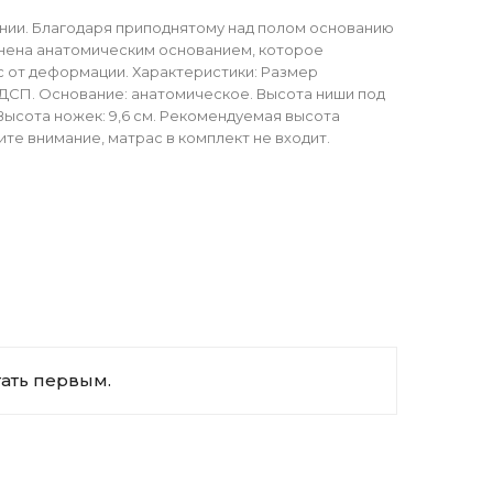
инии. Благодаря приподнятому над полом основанию
лнена анатомическим основанием, которое
 от деформации. Характеристики: Размер
а: ЛДСП. Основание: анатомическое. Высота ниши под
. Высота ножек: 9,6 см. Рекомендуемая высота
тите внимание, матрас в комплект не входит.
тать первым.