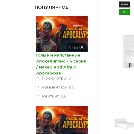
NEW
ПОПУЛЯРНОЕ
0%
01:28:08
Голые и напуганные:
Апокалипсис - 4 серия
/ Naked and Afraid:
Apocalypse
Просмотры: 0
комментарий:
0
Рейтинг:
0.0