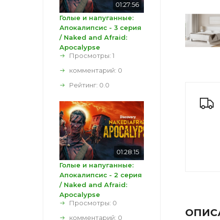
01:27:56
Голые и напуганные:
Апокалипсис - 3 серия
/ Naked and Afraid:
Apocalypse
Просмотры: 1
комментарий:
0
Рейтинг:
0.0
01:28:15
Голые и напуганные:
Апокалипсис - 2 серия
/ Naked and Afraid:
Apocalypse
Просмотры: 0
ОПИС
комментарий:
0