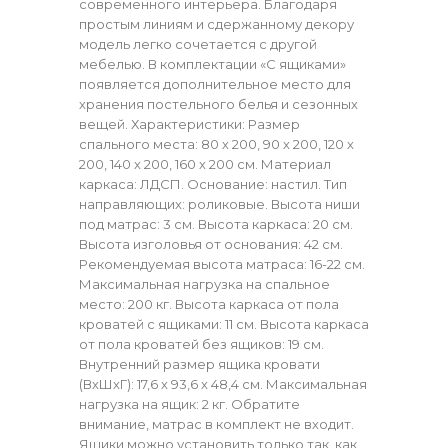
современного интерьера. Благодаря
простым линиям и сдержанному декору
модель легко сочетается с другой
мебелью. В комплектации «С ящиками»
появляется дополнительное место для
хранения постельного белья и сезонных
вещей. Характеристики: Размер
спального места: 80 х 200, 90 х 200, 120 х
200, 140 х 200, 160 х 200 см. Материал
каркаса: ЛДСП. Основание: настил. Тип
направляющих: роликовые. Высота ниши
под матрас: 3 см. Высота каркаса: 20 см.
Высота изголовья от основания: 42 см.
Рекомендуемая высота матраса: 16-22 см.
Максимальная нагрузка на спальное
место: 200 кг. Высота каркаса от пола
кроватей с ящиками: 11 см. Высота каркаса
от пола кроватей без ящиков: 19 см.
Внутренний размер ящика кровати
(ВхШхГ): 17,6 х 93,6 х 48,4 см. Максимальная
нагрузка на ящик: 2 кг. Обратите
внимание, матрас в комплект не входит.
Ящики можно установить только так, как