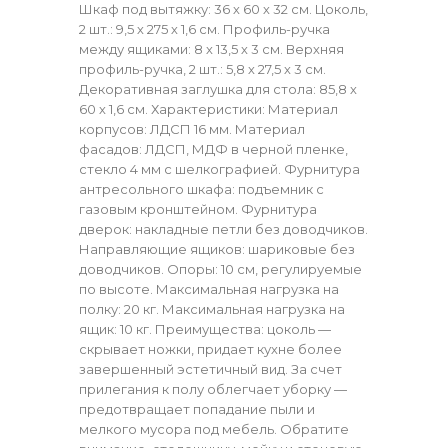
Шкаф под вытяжку: 36 х 60 х 32 см. Цоколь,
2 шт.: 9,5 х 275 х 1,6 см. Профиль-ручка
между ящиками: 8 х 13,5 х 3 см. Верхняя
профиль-ручка, 2 шт.: 5,8 х 27,5 х 3 см.
Декоративная заглушка для стола: 85,8 х
60 х 1,6 см. Характеристики: Материал
корпусов: ЛДСП 16 мм. Материал
фасадов: ЛДСП, МДФ в черной пленке,
стекло 4 мм с шелкографией. Фурнитура
антресольного шкафа: подъемник с
газовым кронштейном. Фурнитура
дверок: накладные петли без доводчиков.
Направляющие ящиков: шариковые без
доводчиков. Опоры: 10 см, регулируемые
по высоте. Максимальная нагрузка на
полку: 20 кг. Максимальная нагрузка на
ящик: 10 кг. Преимущества: цоколь —
скрывает ножки, придает кухне более
завершенный эстетичный вид. За счет
прилегания к полу облегчает уборку —
предотвращает попадание пыли и
мелкого мусора под мебель. Обратите