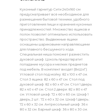
Кухонный гарнитур Сити 240х160 см
предусматривает всё необходимое для
размещения бытовой техники, удобного
приготовления пищи и хранения кухонных
принадлежностей. Множество ящиков и
полок позволит оптимально использовать
пространство. Выдвижные ящики
оснащены шариковыми направляющими
для плавного бесшумного хода.
Специальная ниша поможет разместить
духовой шкаф. Цоколь предотвратит
попадание мусора и мелких предметов
под мебель. В комплект входят (ВхШхГ):
Угловой стол под мойку: 82 х 100 х 47 см.
Стол 3 ящика: 82 х 60 х 47 см. Стол под
духовой шкаф: 82 х 60 х 47 см. Стол 1 дверь:
82 х 40 х 47 см. Стол 2 двери: 82 х 80 х 47
см. Угловой шкаф: 72 х 60 х 60 см. Шкаф 1
дверь, 2 шт.: 72 х 40 х 32 см. Шкаф 1 дверь.:
72 х 60 х 32 см. Антресольный шкаф: 36 х
80 х 32 см. Барный шкаф: 36 х 80 х 30 см.