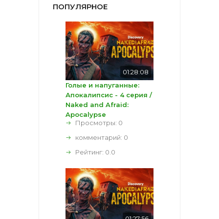
ПОПУЛЯРНОЕ
01:28:08
Голые и напуганные:
Апокалипсис - 4 серия /
Naked and Afraid:
Apocalypse
Просмотры: 0
комментарий:
0
Рейтинг:
0.0
01:27:56