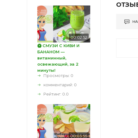
ОТЗЫ
НА
00:02:52
🥝 СМУЗИ С КИВИ И
БАНАНОМ —
витаминный,
освежающий, за 2
минуты!
Просмотры: 0
комментарий:
0
Рейтинг:
0.0
00:03:55