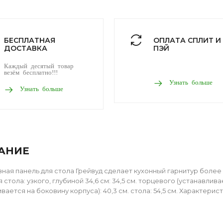
БЕСПЛАТНАЯ
ОПЛАТА СПЛИТ И
ДОСТАВКА
ПЭЙ
Каждый десятый товар
везём бесплатно!!!
Узнать больше
Узнать больше
АНИЕ
ная панель для стола Грейвуд сделает кухонный гарнитур боле
 стола: узкого, глубиной 34,6 см: 34,5 см. торцевого (устанавли
вается на боковину корпуса): 40,3 см. стола: 54,5 см. Характери