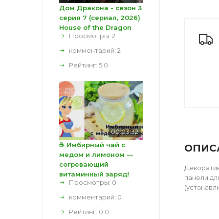
Дом Дракона - сезон 3
серия 7 (сериал, 2026)
House of the Dragon
Просмотры: 2
комментарий:
2
Рейтинг:
5.0
00:03:32
☕ Имбирный чай с
ОПИС
медом и лимоном —
согревающий
Декоратив
витаминный заряд!
панели для
Просмотры: 0
(устанавли
комментарий:
0
Рейтинг:
0.0