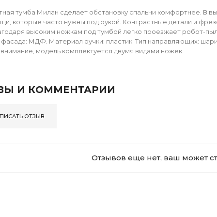
ная тумба Милан сделает обстановку спальни комфортнее. В в
щи, которые часто нужны под рукой. Контрастные детали и фре
агодаря высоким ножкам под тумбой легко проезжает робот-пыл
фасада: МДФ. Материал ручки: пластик. Тип направляющих: шарик
внимание, модель комплектуется двумя видами ножек.
ВЫ И КОММЕНТАРИИ
ПИСАТЬ ОТЗЫВ
Отзывов еще нет, ваш может с