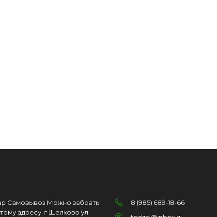
ар Самовывоз Можно забрать
8 (985) 689-18-66
этому адресу. г Щелково ул.