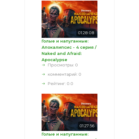
01:28:08
Голые и напуганные:
Апокалипсис - 4 серия /
Naked and Afraid:
Apocalypse
Просмотры: 0
комментарий:
0
Рейтинг:
0.0
01:27:56
Голые и напуганные: