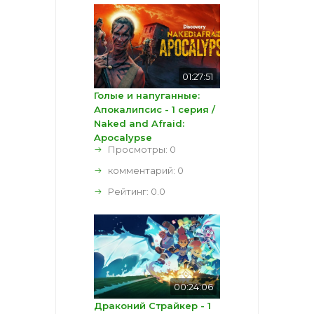
01:27:51
Голые и напуганные:
Апокалипсис - 1 серия /
Naked and Afraid:
Apocalypse
Просмотры: 0
комментарий:
0
Рейтинг:
0.0
00:24:06
Драконий Страйкер - 1