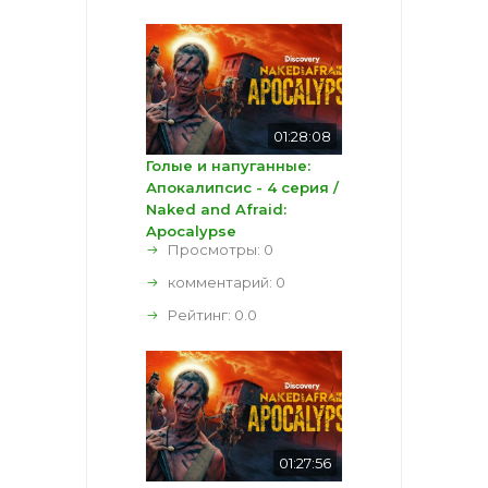
01:28:08
Голые и напуганные:
Апокалипсис - 4 серия /
Naked and Afraid:
Apocalypse
Просмотры: 0
комментарий:
0
Рейтинг:
0.0
01:27:56