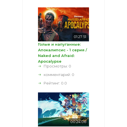
01:27:51
Голые и напуганные:
Апокалипсис - 1 серия /
Naked and Afraid:
Apocalypse
Просмотры: 0
комментарий:
0
Рейтинг:
0.0
00:24:06