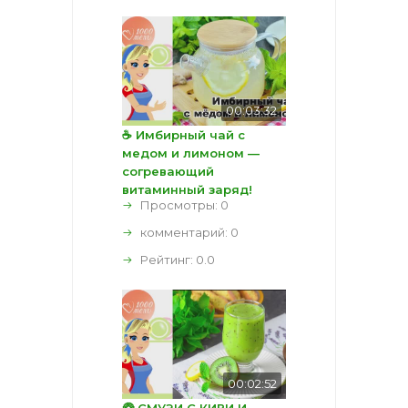
00:03:32
☕ Имбирный чай с
медом и лимоном —
согревающий
витаминный заряд!
Просмотры: 0
комментарий:
0
Рейтинг:
0.0
00:02:52
🥝 СМУЗИ С КИВИ И