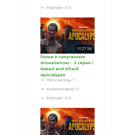
Рейтинг:
0.0
01:27:56
Голые и напуганные:
Апокалипсис - 3 серия /
Naked and Afraid:
Apocalypse
Просмотры: 1
комментарий:
0
Рейтинг:
0.0