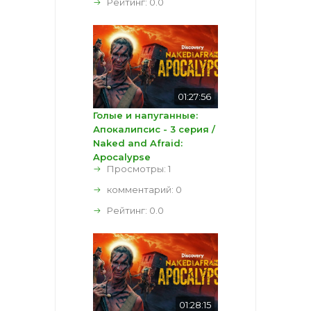
Рейтинг:
0.0
01:27:56
Голые и напуганные:
Апокалипсис - 3 серия /
Naked and Afraid:
Apocalypse
Просмотры: 1
комментарий:
0
Рейтинг:
0.0
01:28:15