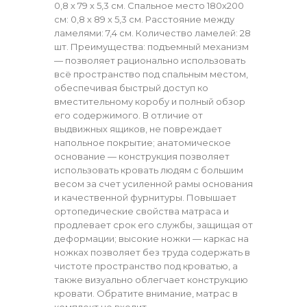
0,8 х 79 х 5,3 см. Спальное место 180х200
см: 0,8 х 89 х 5,3 см. Расстояние между
ламелями: 7,4 см. Количество ламелей: 28
шт. Преимущества: подъемный механизм
— позволяет рационально использовать
всё пространство под спальным местом,
обеспечивая быстрый доступ ко
вместительному коробу и полный обзор
его содержимого. В отличие от
выдвижных ящиков, не повреждает
напольное покрытие; анатомическое
основание — конструкция позволяет
использовать кровать людям с большим
весом за счет усиленной рамы основания
и качественной фурнитуры. Повышает
ортопедические свойства матраса и
продлевает срок его службы, защищая от
деформации; высокие ножки — каркас на
ножках позволяет без труда содержать в
чистоте пространство под кроватью, а
также визуально облегчает конструкцию
кровати. Обратите внимание, матрас в
комплект не входит.