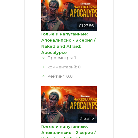
01:27:56
Голые и напуганные:
Апокалипсис - 3 серия /
Naked and Afraid:
Apocalypse
Просмотры: 1
комментарий:
0
Рейтинг:
0.0
01:28:15
Голые и напуганные:
Апокалипсис - 2 серия /