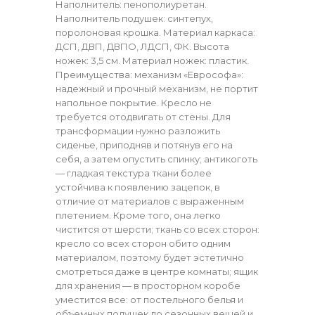
Наполнитель: пенополиуретан.
Наполнитель подушек: синтепух,
поролоновая крошка. Материал каркаса:
ДСП, ДВП, ДВПО, ЛДСП, ФК. Высота
ножек: 3,5 см. Материал ножек: пластик.
Преимущества: механизм «Еврософа»:
надежный и прочный механизм, не портит
напольное покрытие. Кресло не
требуется отодвигать от стены. Для
трансформации нужно разложить
сиденье, приподняв и потянув его на
себя, а затем опустить спинку; антикоготь
— гладкая текстура ткани более
устойчива к появлению зацепок, в
отличие от материалов с выраженным
плетением. Кроме того, она легко
чистится от шерсти; ткань со всех сторон:
кресло со всех сторон обито одним
материалом, поэтому будет эстетично
смотреться даже в центре комнаты; ящик
для хранения — в просторном коробе
уместится все: от постельного белья и
объемных подушек до сезонных вещей и