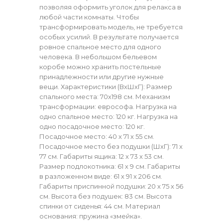
позволяя оформить уголок для релакса в
любой части комнаты. Чтобы
трансформировать модель, не требуется
особых усилий. В результате получается
ровное спальное место для одного
человека. В небольшом бельевом
коробе можно хранить постельные
принадлежности или другие нужные
вещи. Характеристики (ВхШхГ): Размер
спального места: 70х198 см. Механизм
трансформации: еврософа. Нагрузка на
одно спальное место: 120 кг. Нагрузка на
одно посадочное место: 120 кг.
Посадочное место: 40 х 71 х 55 см.
Посадочное место без подушки (ШхГ): 71 х
77 см. Габариты ящика: 12 х 73 х 53 см.
Размер подлокотника: 61 х 9 см. Габариты
в разложенном виде: 61 х 91 х 206 см.
Габариты приспинной подушки: 20 х 75 х 56
см. Высота без подушек: 83 см. Высота
спинки от сиденья: 44 см. Материал
основания: пружина «змейка».