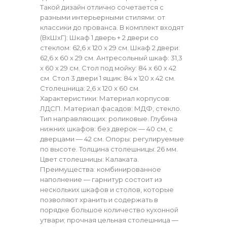
Такой дизайн отлично сочетается с
разными интерьерными стилями: от
классики до прованса. В комплект входят
(ВхШхГ): Шкаф 1 дверь + 2 двери со
стеклом: 62,6 х 120 х 29 см. Шкаф 2 двери:
62,6 х 60 х 29 см. Антресольный шкаф: 31,3
х 60 х 29 см. Стол под мойку: 84 х 60 х 42
см. Стол 3 двери 1 ящик: 84 х 120 х 42 см.
Столешница: 2,6 х 120 х 60 см.
Характеристики: Материал корпусов:
ЛДСП. Материал фасадов: МДФ, стекло.
Тип направляющих: роликовые. Глубина
нижних шкафов: без дверок — 40 см, с
дверцами — 42 см. Опоры: регулируемые
по высоте. Толщина столешницы: 26 мм.
Цвет столешницы: Калаката.
Преимущества: комбинированное
наполнение — гарнитур состоит из
нескольких шкафов и столов, которые
позволяют хранить и содержать в
порядке большое количество кухонной
утвари; прочная цельная столешница —