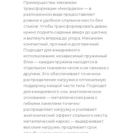
Преимущества: механизм
трансформации «Аккордеон» — в
разложенном виде предоставляет
ровное и удобное спальное место без
стыков. Чтобы трансформировать диван,
нужно поднять сиденье вверх до щелчка
и вытянуть вперед до упора. Механизм
компактный, прочный и долговечный.
Подходит для ежедневного
использования; независимый пружинный
блок — каждая пружина находится в
отдельном тканевом чехле и не связана с
другими. Это обеспечивает точечное
распределение нагрузки и оптимальную
поддержку каждой части тела. Подходит
для ежедневного сна; анатомическое
основание — металлическая рама с
гибкими ламелями точечно
распределяет нагрузку и усиливает
анатомический эффект спального места;
металлический каркас — выдерживает
высокие нагрузки, продлевает срок
службы механизма и сохраняет