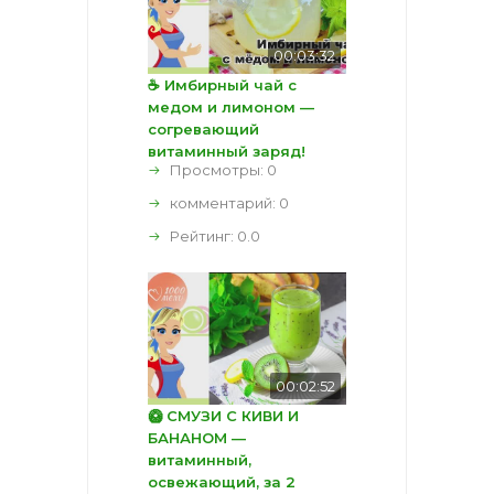
00:03:32
☕ Имбирный чай с
медом и лимоном —
согревающий
витаминный заряд!
Просмотры: 0
комментарий:
0
Рейтинг:
0.0
00:02:52
🥝 СМУЗИ С КИВИ И
БАНАНОМ —
витаминный,
освежающий, за 2