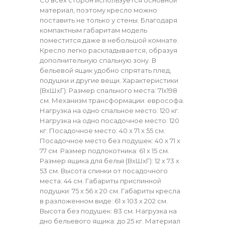
материал, поэтому кресло можно
поставить не только у стены. Благодаря
компактным габаритам модель
поместится даже в небольшой комнате.
Кресло легко раскладывается, образуя
дополнительную спальную зону. В
бельевой ящик удобно спрятать плед,
подушки и другие вещи. Характеристики
(ВхШхГ): Размер спального места: 71х198
см. Механизм трансформации: еврософа.
Нагрузка на одно спальное место: 120 кг.
Нагрузка на одно посадочное место: 120
кг. Посадочное место: 40 х 71 х 55 см.
Посадочное место без подушек: 40 х 71 х
77 см. Размер подлокотника: 61 х 15 см.
Размер ящика для белья (ВхШхГ): 12 х 73 х
53 см. Высота спинки от посадочного
места: 44 см. Габариты приспинной
подушки: 75 х 56 х 20 см. Габариты кресла
в разложенном виде: 61 х 103 х 202 см.
Высота без подушек: 83 см. Нагрузка на
дно бельевого ящика: до 25 кг. Материал