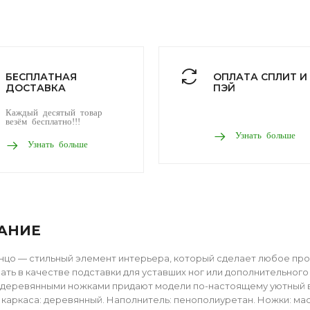
БЕСПЛАТНАЯ
ОПЛАТА СПЛИТ И
ДОСТАВКА
ПЭЙ
Каждый десятый товар
везём бесплатно!!!
Узнать больше
Узнать больше
АНИЕ
цо — стильный элемент интерьера, который сделает любое пр
ать в качестве подставки для уставших ног или дополнительного
деревянными ножками придают модели по-настоящему уютный вид
каркаса: деревянный. Наполнитель: пенополиуретан. Ножки: мас