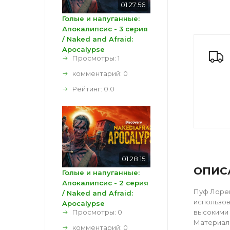
01:27:56
Голые и напуганные:
Апокалипсис - 3 серия
/ Naked and Afraid:
Apocalypse
Просмотры: 1
комментарий:
0
Рейтинг:
0.0
01:28:15
ОПИС
Голые и напуганные:
Апокалипсис - 2 серия
Пуф Лорен
/ Naked and Afraid:
использов
Apocalypse
Просмотры: 0
высокими 
Материал 
комментарий:
0