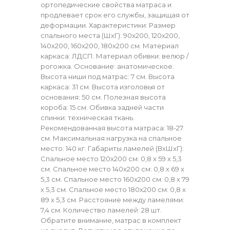
ортопедические свойства матраса и
продлевает срок его службы, защищая от
деформации. Характеристики: Размер
спального места (ШхГ): 90х200, 120х200,
140х200, 160х200, 180х200 см. Материал
каркаса: ЛДСП. Материал обивки: велюр /
рогожка. Основание: анатомическое.
Высота ниши под матрас: 7 см. Высота
каркаса: 31 см. Высота изголовья от
основания: 50 см. Полезная высота
короба: 15 см. Обивка задней части
спинки: техническая ткань.
Рекомендованная высота матраса: 18-27
см. Максимальная нагрузка на спальное
место: 140 кг. Габариты ламелей (ВхШхГ):
Спальное место 120х200 см: 0,8 х 59 х 5,3
см. Спальное место 140х200 см: 0,8 х 69 х
5,3 см. Спальное место 160х200 см: 0,8 х 79
х 5,3 см. Спальное место 180х200 см: 0,8 х
89 х 5,3 см. Расстояние между ламелями:
7,4 см. Количество ламелей: 28 шт.
Обратите внимание, матрас в комплект