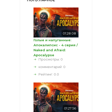
01:28:08
Голые и напуганные:
Апокалипсис - 4 серия /
Naked and Afraid:
Apocalypse
Просмотры: 0
комментарий:
0
Рейтинг:
0.0
01:27:56