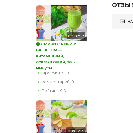
ОТЗЫ
НА
00:02:52
🥝 СМУЗИ С КИВИ И
БАНАНОМ —
витаминный,
освежающий, за 2
минуты!
Просмотры: 0
комментарий:
0
Рейтинг:
0.0
00:03:55