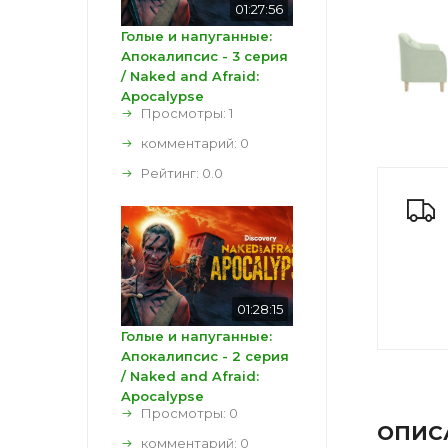
01:27:56
Голые и напуганные:
Апокалипсис - 3 серия
/ Naked and Afraid:
Apocalypse
Просмотры: 1
комментарий:
0
Рейтинг:
0.0
01:28:15
Голые и напуганные:
Апокалипсис - 2 серия
/ Naked and Afraid:
Apocalypse
Просмотры: 0
ОПИС
комментарий:
0