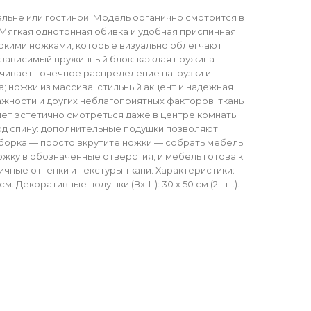
альне или гостиной. Модель органично смотрится в
Мягкая однотонная обивка и удобная приспинная
окими ножками, которые визуально облегчают
езависимый пружинный блок: каждая пружина
печивает точечное распределение нагрузки и
; ножки из массива: стильный акцент и надежная
жности и других неблагоприятных факторов; ткань
дет эстетично смотреться даже в центре комнаты.
од спину: дополнительные подушки позволяют
сборка — просто вкрутите ножки — собрать мебель
ожку в обозначенные отверстия, и мебель готова к
ичные оттенки и текстуры ткани. Характеристики:
см. Декоративные подушки (ВхШ): 30 х 50 см (2 шт.).