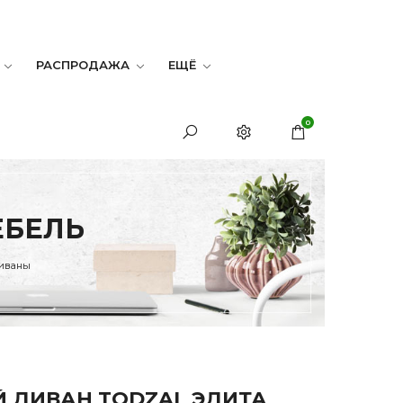
РАСПРОДАЖА
ЕЩЁ
0
ЕБЕЛЬ
иваны
 ДИВАН TODZAL ЭДИТА