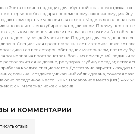
ван Эвита отлично подходит для обустройства зоны отдыха в сп
ве интерьеров благодаря современному лаконичному дизайну. 
оздают комфортные условия для отдыха. Модель дополнена выс
ию и позволяют легко убираться под диваном. Преимущества: н
 в отдельном тканевом чехле и не связана с другими. Это обес
ую поддержку каждой части тела. Подходит для ежедневного сна
 дивана. Специальная пропитка защищает материал ножек от вла
торон: диван со всех сторон обит одним материалом, поэтому бу
ля зонирования пространства и больших помещений; подушки п
 расположиться на диване, регулируя глубину посадки; легкая 
 прибегая к услуге специалистов. Достаточно вкрутить каждую н
анию; ткань на : создайте уникальный облик дивана, сочетая разл
а одно посадочное место: 120 кг. Посадочное место (ВхГ): 45 х 57 
жек: 15 см. Материал ножек: массив.
ВЫ И КОММЕНТАРИИ
ПИСАТЬ ОТЗЫВ