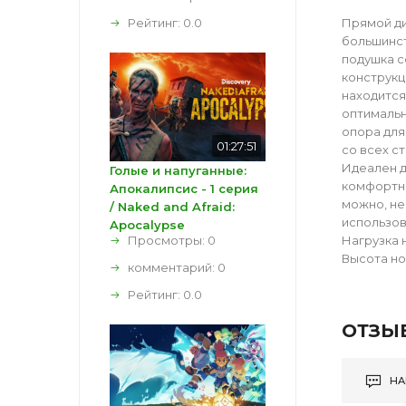
Рейтинг:
0.0
Прямой ди
большинст
подушка с
конструкц
находится
оптимальн
опора для
01:27:51
со всех с
Идеален д
Голые и напуганные:
комфортно
Апокалипсис - 1 серия
можно, не
/ Naked and Afraid:
использов
Apocalypse
Просмотры: 0
Нагрузка н
Высота но
комментарий:
0
Рейтинг:
0.0
ОТЗЫ
НА