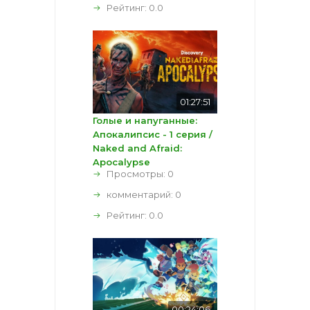
Рейтинг:
0.0
01:27:51
Голые и напуганные:
Апокалипсис - 1 серия /
Naked and Afraid:
Apocalypse
Просмотры: 0
комментарий:
0
Рейтинг:
0.0
00:24:06