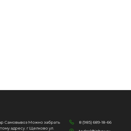
ар Самовывоз Можно забрать
8 (985) 689-18-66
этому адресу. г Щелково ул.