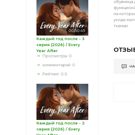
обувница 
функциона
на которы
уходе мат
тканью.
00:50:49
Каждый год после - 3
серия (2026) / Every
ОТЗЫ
Year After
Просмотры: 0
комментарий:
0
НА
Рейтинг:
0.0
Каждый год после - 2
серия (2026) / Every