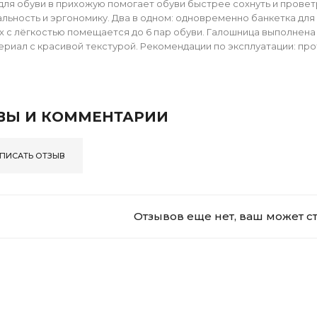
для обуви в прихожую помогает обуви быстрее сохнуть и проветр
льность и эргономику. Два в одном: одновременно банкетка для
х с лёгкостью помещается до 6 пар обуви. Галошница выполнена 
ериал с красивой текстурой. Рекомендации по эксплуатации: про
ВЫ И КОММЕНТАРИИ
ПИСАТЬ ОТЗЫВ
Отзывов еще нет, ваш может с