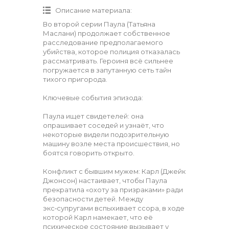
Описание материала
:
Во второй серии Паула (Татьяна
Маслани) продолжает собственное
расследование предполагаемого
убийства, которое полиция отказалась
рассматривать. Героиня всё сильнее
погружается в запутанную сеть тайн
тихого пригорода.
Ключевые события эпизода:
Паула ищет свидетелей: она
опрашивает соседей и узнаёт, что
некоторые видели подозрительную
машину возле места происшествия, но
боятся говорить открыто.
Конфликт с бывшим мужем: Карл (Джейк
Джонсон) настаивает, чтобы Паула
прекратила «охоту за призраками» ради
безопасности детей. Между
экс‑супругами вспыхивает ссора, в ходе
которой Карл намекает, что её
психическое состояние вызывает у