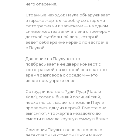
него опасения.
Странные находки: Паула обнаруживает
в гараже жертвы коробку со старыми
фотографиями и записками — на одном
снимке жертва запечатлена с тренером
детской футбольной лиги, который
ведёт себя крайне нервно при встрече
с Паулой.
Давление на Паулу: кто‑то
подбрасывает к её двери конверт с
фотографией, на которой она снята во
время разговора с соседом — это
явное предупреждение.
Сотрудничество с Руди: Руди (Чарли
Холл), сосед и бывший полицейский,
неохотно соглашается помочь Пауле
проверить одну из версий. Вместе они
выясняют, что жертва незадолго до
смерти снимала крупную сумму в банке.
Сомнения Паулы: после разговора с
детективом Бакстером (Джон Майкл