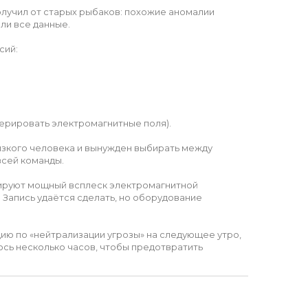
олучил от старых рыбаков: похожие аномалии
или все данные.
сий:
ерировать электромагнитные поля).
изкого человека и вынужден выбирать между
всей команды.
сируют мощный всплеск электромагнитной
 Запись удаётся сделать, но оборудование
цию по «нейтрализации угрозы» на следующее утро,
лось несколько часов, чтобы предотвратить