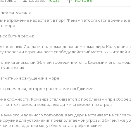
мотры
: 0
Добавил
:
Todzal
RU TUBE
ние материала
:
рии напряжение нарастает: в порт Фекамп вторгаются военные, а
 в море.
 события серии:
е военных. Солдаты под командованием командира Кальдери за
у тревоги и ограничивает свободу действий местных жителей и
точника аномалий. Эбигейл объединяется с Джимми и его помо
ть источник:
агнитных возмущений в море;
ого свечения, которое ранее заметил Джимми.
кие сложности. Команда сталкивается с проблемами при сборе д
агнитных помех, а подводные датчики выходят из строя.
 научного и военного подходов. Кальдери настаивает на силов
е оружие для устранения предполагаемой угрозы. Эбигейл же уб
 иначе последствия могут быть катастрофическими.