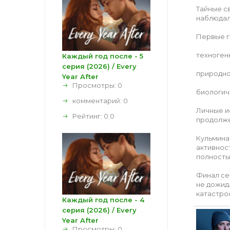
Тайные с
наблюдали
Первые г
техногенн
Каждый год после - 5
серия (2026) / Every
природно
Year After
Просмотры: 0
биологич
комментарий:
0
Личные и
Рейтинг:
0.0
продолже
Кульмина
активнос
полность
Финал се
не дожид
катастро
Каждый год после - 4
серия (2026) / Every
Year After
Просмотры: 0