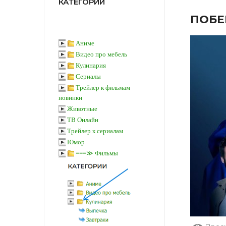
КАТЕГОРИИ
ПОБЕР
Аниме
Видео про мебель
Кулинария
Сериалы
Трейлер к фильмам
новинки
Животные
ТВ Онлайн
Трейлер к сериалам
Юмор
===≫ Фильмы