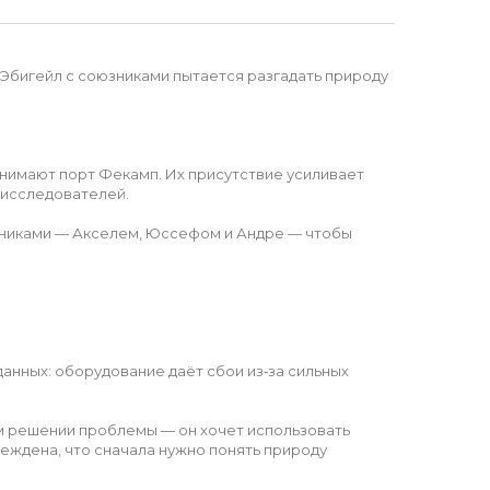
 Эбигейл с союзниками пытается разгадать природу
нимают порт Фекамп. Их присутствие усиливает
 исследователей.
щниками — Акселем, Юссефом и Андре — чтобы
анных: оборудование даёт сбои из‑за сильных
ом решении проблемы — он хочет использовать
еждена, что сначала нужно понять природу