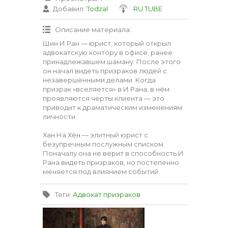
Добавил
:
Todzal
RU TUBE
Описание материала
:
Шин И Ран — юрист, который открыл
адвокатскую контору в офисе, ранее
принадлежавшем шаману. После этого
он начал видеть призраков людей с
незавершёнными делами. Когда
призрак «вселяется» в И Рана, в нём
проявляются черты клиента — это
приводит к драматическим изменениям
личности.
Хан На Хён — элитный юрист с
безупречным послужным списком.
Поначалу она не верит в способность И
Рана видеть призраков, но постепенно
меняется под влиянием событий.
Теги
:
Адвокат призраков